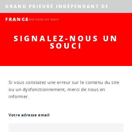
GRAND PRIEURÉ INDÉPENDANT DE
FRANCE
Accueil
>
Signalez-nous un souci
SIGNALEZ-NOUS UN
SOUCI
Si vous constatez une erreur sur le contenu du site
ou un dysfonctionnement, merci de nous en
informer.
Votre adresse email